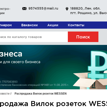
9574555@mail.ru
188820, Лен. обл.
ектро-
пгт. Рощино, ул. Выс
ции
ртнером
Вакансии
Акции
Контакты
Поиск
овости
Распродажа Вилок розеток WESSEN
родажа Вилок розеток WE