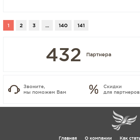
1
2
3
...
140
141
432
Партнера
Звоните,
Скидки
мы поможем Вам
для партнеров
Главная
О компании
Как стат