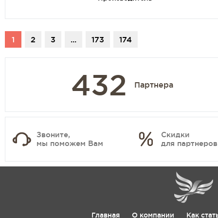
1
2
3
...
173
174
432
Партнера
Звоните,
Скидки
мы поможем Вам
для партнеров
Главная
О компании
Как стат