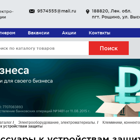
9574555@mail.ru
188820, Лен. обл.
ектро-
пгт. Рощино, ул. Выс
ции
ртнером
Вакансии
Акции
Контакты
Поиск
аталог
Электрооборудование, электроматериалы.
Клеммники, коннектор
к устройствам защиты
ссуары к устройствам защи