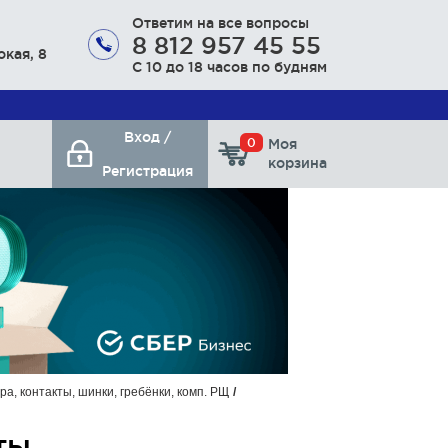
Ответим на все вопросы
8 812 957 45 55
окая, 8
С 10 до 18 часов по будням
Вход /
0
Моя
корзина
Регистрация
а, контакты, шинки, гребёнки, комп. РЩ
ты