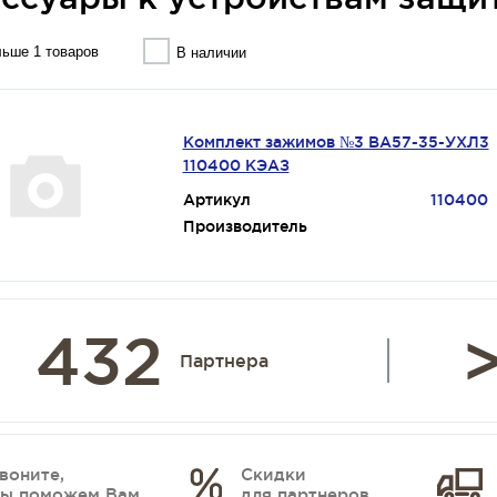
ьше 1 товаров
В наличии
Комплект зажимов №3 ВА57-35-УХЛ3
110400 КЭАЗ
Артикул
110400
Производитель
432
>
Партнера
воните,
Скидки
ы поможем Вам
для партнеров