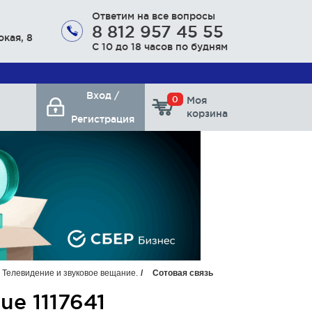
Ответим на все вопросы
8 812 957 45 55
окая, 8
С 10 до 18 часов по будням
Вход /
0
Моя
корзина
Регистрация
 Телевидение и звуковое вещание.
Сотовая связь
e 1117641