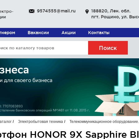
9574555@mail.ru
188820, Лен. обл.
ектро-
пгт. Рощино, ул. Выс
ции
ртнером
Вакансии
Акции
Контакты
Поиск
аталог
Электробытовая техника
Телекоммуникационное оборудование.
тфон HONOR 9X Sapphire Blu